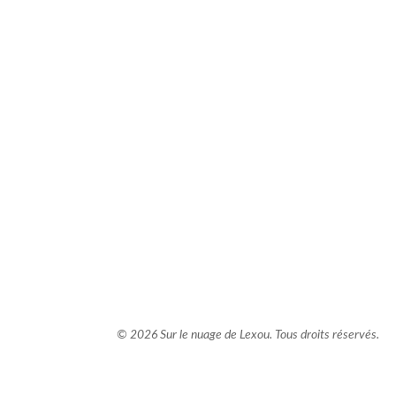
comment bien s'habiller
relooking femme Paris
webdesigner suisse romande
photographe lausanne
© 2026 Sur le nuage de Lexou. Tous droits réservés.