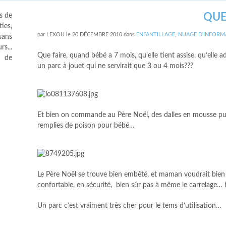
QUE
s de
ies,
par
LEXOU
le
20 DÉCEMBRE 2010
dans
ENFANTILLAGE
,
NUAGE D'INFORM
sans
s...
Que faire, quand bébé a 7 mois, qu’elle tient assise, qu’ell
s de
un parc à jouet qui ne servirait que 3 ou 4 mois???
Et bien on commande au Père Noël, des dalles en mousse puz
remplies de poison pour bébé…
Le Père Noêl se trouve bien embêté, et maman voudrait bien 
confortable, en sécurité, bien sûr pas à même le carrelage… 
Un parc c’est vraiment très cher pour le tems d’utilisation…