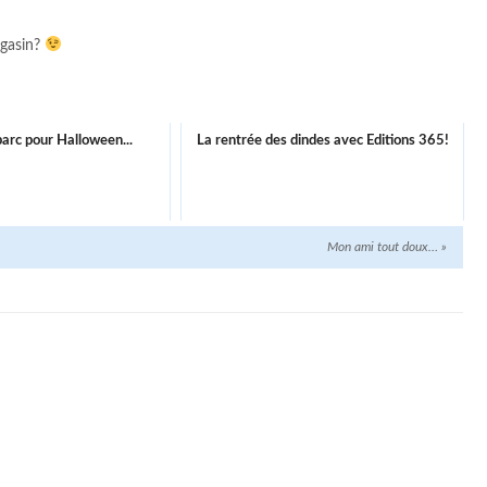
agasin?
parc pour Halloween...
La rentrée des dindes avec Editions 365!
Mon ami tout doux…
»