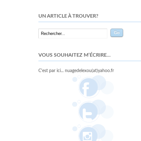
UN ARTICLE À TROUVER?
VOUS SOUHAITEZ M’ÉCRIRE…
C'est par ici... nuagedelexou(at)yahoo.fr