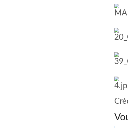
comment bien s'habiller
relooking femme Paris
webdesigner suisse romande
photographe lausanne
Cré
Vou