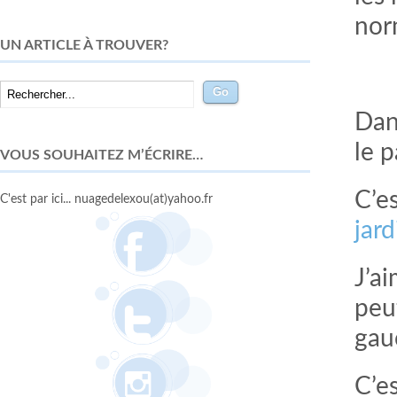
nor
UN ARTICLE À TROUVER?
Dan
le 
VOUS SOUHAITEZ M’ÉCRIRE…
C’es
C'est par ici... nuagedelexou(at)yahoo.fr
jar
J’a
peut
gau
C’e