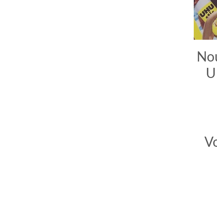
Nou
U
comment bien s'habiller
relooking femme Paris
V
webdesigner suisse romande
photographe lausanne