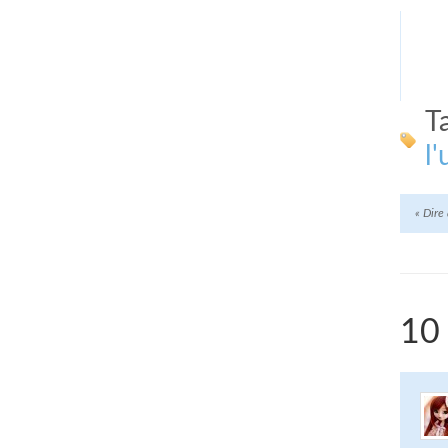
T
l'
«
Dire 
10 