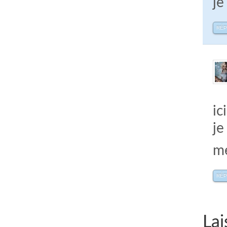
je
RÉ
ic
je
me
RÉ
Lai