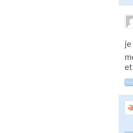
je
me
et
RÉ