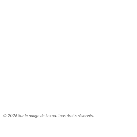
comment bien s'habiller
relooking femme Paris
webdesigner suisse romande
photographe lausanne
© 2026 Sur le nuage de Lexou. Tous droits réservés.