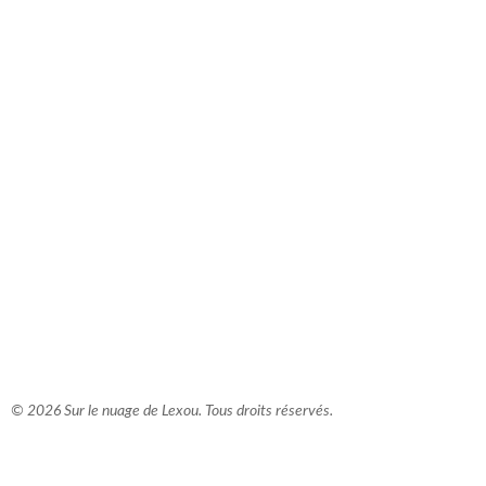
comment bien s'habiller
relooking femme Paris
webdesigner suisse romande
photographe lausanne
© 2026 Sur le nuage de Lexou. Tous droits réservés.