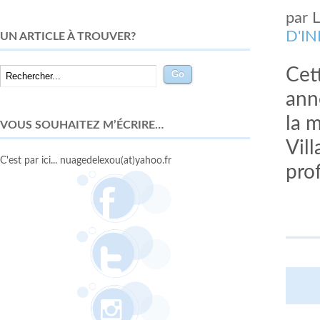
par
D'I
UN ARTICLE À TROUVER?
Cet
ann
la 
VOUS SOUHAITEZ M’ÉCRIRE…
Vill
C'est par ici... nuagedelexou(at)yahoo.fr
prof