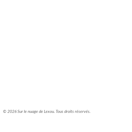
comment bien s'habiller
relooking femme Paris
webdesigner suisse romande
photographe lausanne
© 2026 Sur le nuage de Lexou. Tous droits réservés.