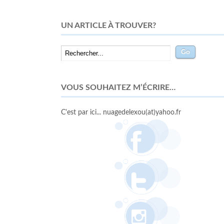
UN ARTICLE À TROUVER?
VOUS SOUHAITEZ M’ÉCRIRE…
C'est par ici... nuagedelexou(at)yahoo.fr