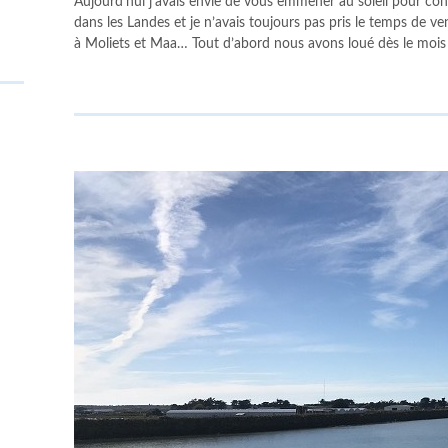
Aujourd’hui j’avais envie de vous emmener au soleil pour cont
dans les Landes et je n’avais toujours pas pris le temps de
à Moliets et Maa… Tout d’abord nous avons loué dès le mois