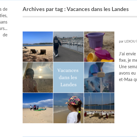
Archives par tag : Vacances dans les Landes
s de
ies,
sans
s...
s de
par
LEXOU
J’ai envi
fixe, je 
Une semai
avons eu 
et-Maa q