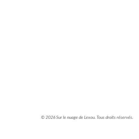
comment bien s'habiller
relooking femme Paris
webdesigner suisse romande
photographe lausanne
© 2026 Sur le nuage de Lexou. Tous droits réservés.