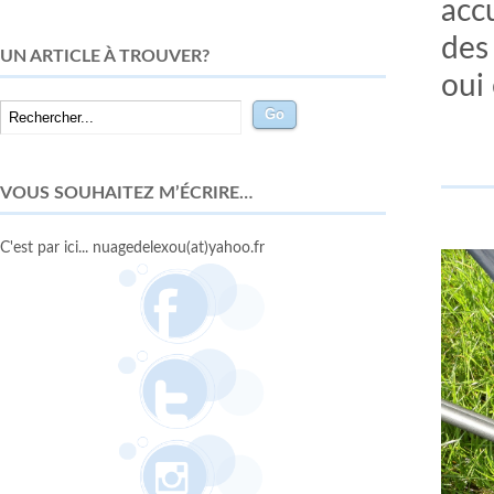
accu
des
UN ARTICLE À TROUVER?
oui 
VOUS SOUHAITEZ M’ÉCRIRE…
C'est par ici... nuagedelexou(at)yahoo.fr