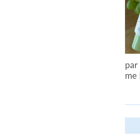
par
me 
comment bien s'habiller
relooking femme Paris
webdesigner suisse romande
photographe lausanne