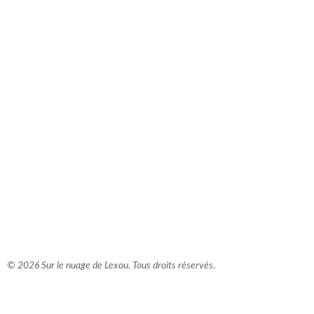
comment bien s'habiller
relooking femme Paris
webdesigner suisse romande
photographe lausanne
© 2026 Sur le nuage de Lexou. Tous droits réservés.