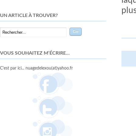
laq
plu
UN ARTICLE À TROUVER?
VOUS SOUHAITEZ M’ÉCRIRE…
C'est par ici... nuagedelexou(at)yahoo.fr