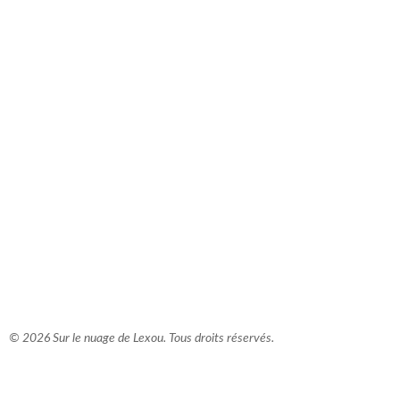
comment bien s'habiller
relooking femme Paris
webdesigner suisse romande
photographe lausanne
© 2026 Sur le nuage de Lexou. Tous droits réservés.