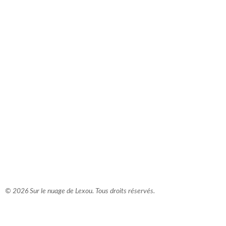
comment bien s'habiller
relooking femme Paris
webdesigner suisse romande
photographe lausanne
© 2026 Sur le nuage de Lexou. Tous droits réservés.