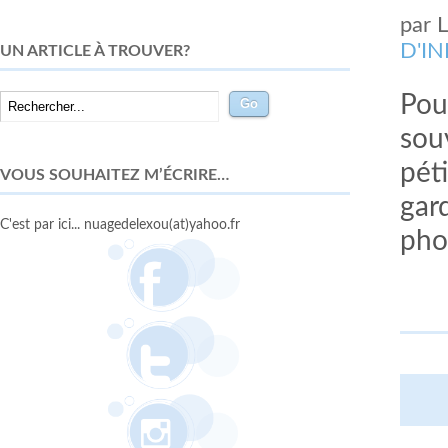
par
D'I
UN ARTICLE À TROUVER?
Pou
sou
péti
VOUS SOUHAITEZ M’ÉCRIRE…
gard
C'est par ici... nuagedelexou(at)yahoo.fr
pho