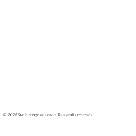
comment bien s'habiller
relooking femme Paris
webdesigner suisse romande
photographe lausanne
© 2026 Sur le nuage de Lexou. Tous droits réservés.