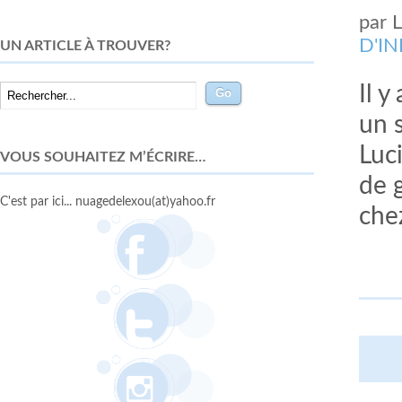
par
D'I
UN ARTICLE À TROUVER?
Il y
un 
Luc
VOUS SOUHAITEZ M’ÉCRIRE…
de g
C'est par ici... nuagedelexou(at)yahoo.fr
chez