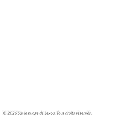
comment bien s'habiller
relooking femme Paris
webdesigner suisse romande
photographe lausanne
© 2026 Sur le nuage de Lexou. Tous droits réservés.