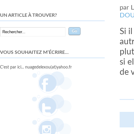
par
DOU
UN ARTICLE À TROUVER?
Si i
autr
plu
VOUS SOUHAITEZ M’ÉCRIRE…
si 
C'est par ici... nuagedelexou(at)yahoo.fr
de v