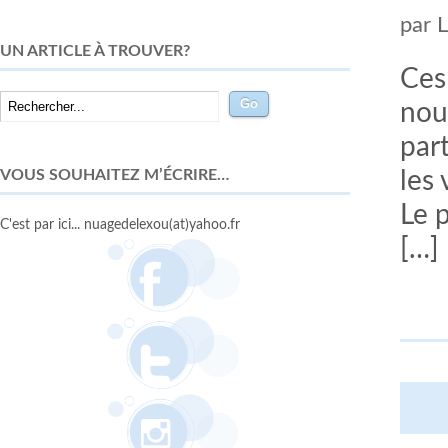
par
UN ARTICLE À TROUVER?
Ces
nou
part
VOUS SOUHAITEZ M’ÉCRIRE…
les
Le 
C'est par ici... nuagedelexou(at)yahoo.fr
[…]