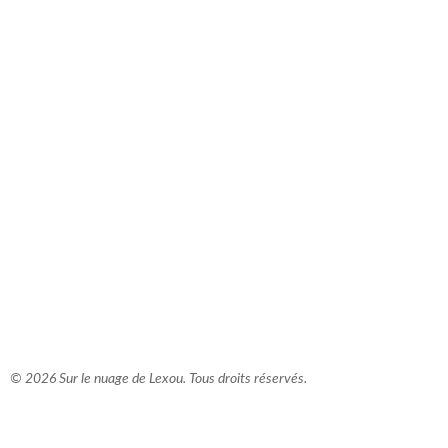
comment bien s'habiller
relooking femme Paris
webdesigner suisse romande
photographe lausanne
© 2026 Sur le nuage de Lexou. Tous droits réservés.