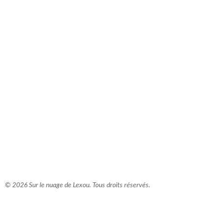
comment bien s'habiller
relooking femme Paris
webdesigner suisse romande
photographe lausanne
© 2026 Sur le nuage de Lexou. Tous droits réservés.