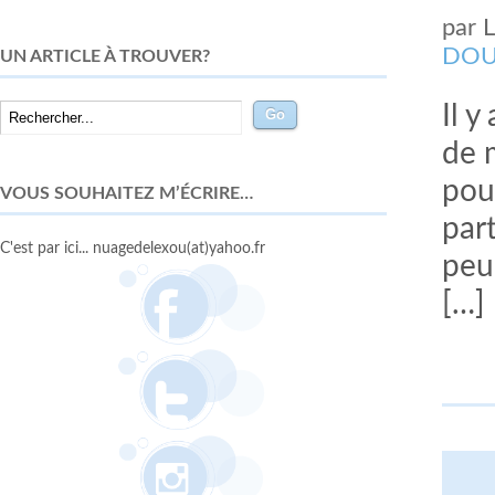
par
DOU
UN ARTICLE À TROUVER?
Il y
de 
pou
VOUS SOUHAITEZ M’ÉCRIRE…
par
C'est par ici... nuagedelexou(at)yahoo.fr
peu
[…]