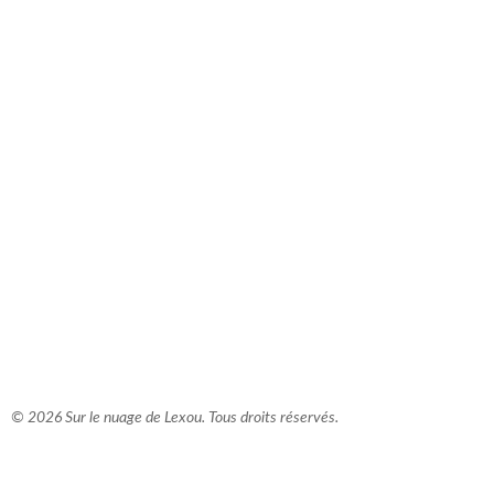
comment bien s'habiller
relooking femme Paris
webdesigner suisse romande
photographe lausanne
© 2026 Sur le nuage de Lexou. Tous droits réservés.