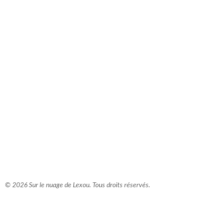
comment bien s'habiller
relooking femme Paris
webdesigner suisse romande
photographe lausanne
© 2026 Sur le nuage de Lexou. Tous droits réservés.