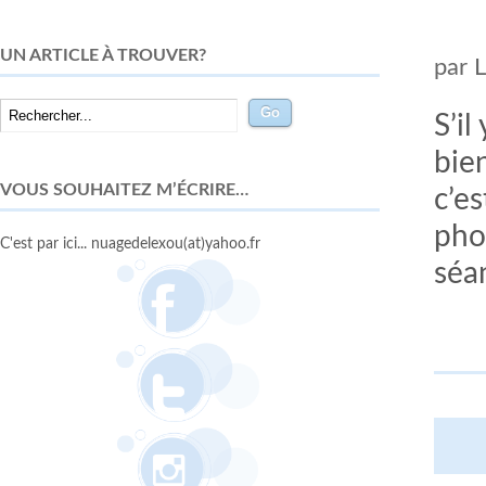
UN ARTICLE À TROUVER?
par
S’i
bie
VOUS SOUHAITEZ M’ÉCRIRE…
c’e
pho
C'est par ici... nuagedelexou(at)yahoo.fr
séa