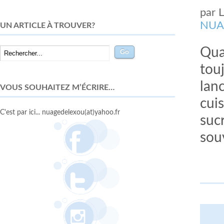
par
NUA
UN ARTICLE À TROUVER?
Qua
tou
lanc
VOUS SOUHAITEZ M’ÉCRIRE…
cui
C'est par ici... nuagedelexou(at)yahoo.fr
suc
souv