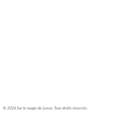
comment bien s'habiller
relooking femme Paris
webdesigner suisse romande
photographe lausanne
© 2026 Sur le nuage de Lexou. Tous droits réservés.