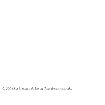
comment bien s'habiller
relooking femme Paris
webdesigner suisse romande
photographe lausanne
© 2026 Sur le nuage de Lexou. Tous droits réservés.