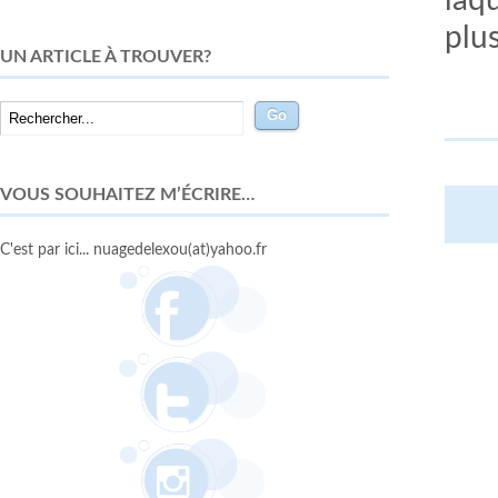
laq
plu
UN ARTICLE À TROUVER?
VOUS SOUHAITEZ M’ÉCRIRE…
C'est par ici... nuagedelexou(at)yahoo.fr