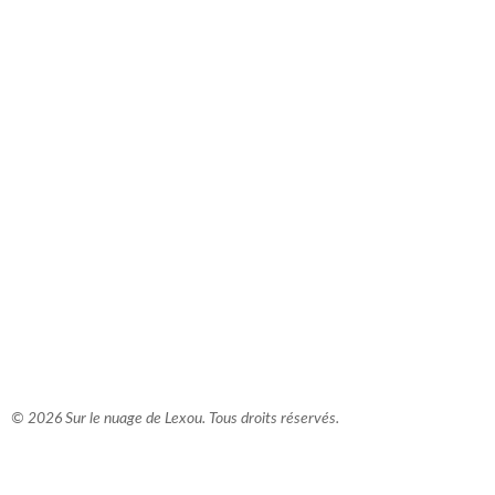
comment bien s'habiller
relooking femme Paris
webdesigner suisse romande
photographe lausanne
© 2026 Sur le nuage de Lexou. Tous droits réservés.