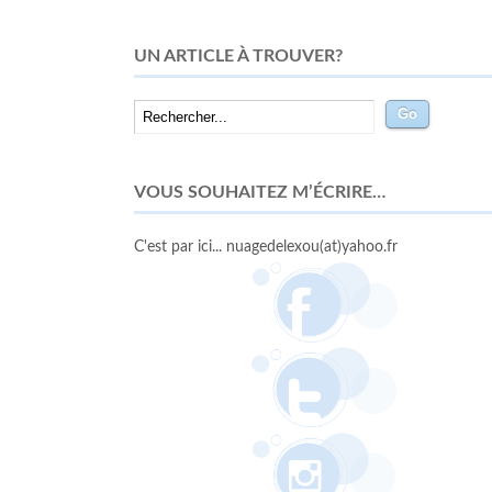
UN ARTICLE À TROUVER?
VOUS SOUHAITEZ M’ÉCRIRE…
C'est par ici... nuagedelexou(at)yahoo.fr