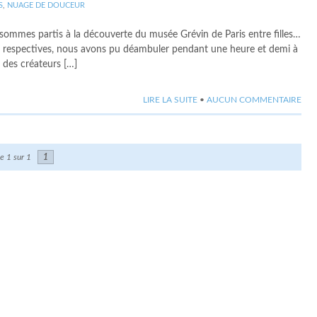
S
,
NUAGE DE DOUCEUR
s sommes partis à la découverte du musée Grévin de Paris entre filles…
 respectives, nous avons pu déambuler pendant une heure et demi à
t des créateurs […]
LIRE LA SUITE
•
AUCUN COMMENTAIRE
e 1 sur 1
1