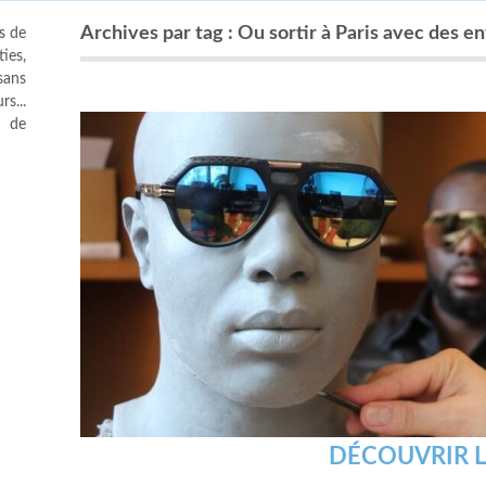
Archives par tag : Ou sortir à Paris avec des e
s de
ies,
sans
s...
s de
DÉCOUVRIR L