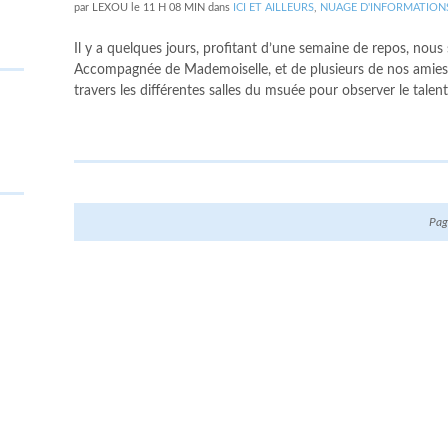
par
LEXOU
le
11 H 08 MIN
dans
ICI ET AILLEURS
,
NUAGE D'INFORMATION
Il y a quelques jours, profitant d’une semaine de repos, nou
Accompagnée de Mademoiselle, et de plusieurs de nos amies
travers les différentes salles du msuée pour observer le talen
Pag