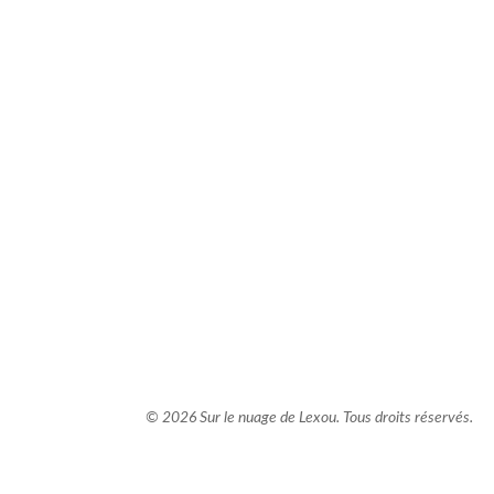
comment bien s'habiller
relooking femme Paris
webdesigner suisse romande
photographe lausanne
© 2026 Sur le nuage de Lexou. Tous droits réservés.