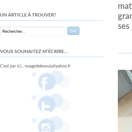
mate
gra
UN ARTICLE À TROUVER?
ses
VOUS SOUHAITEZ M’ÉCRIRE…
C'est par ici... nuagedelexou(at)yahoo.fr