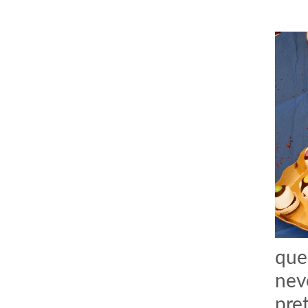
que
nev
pre