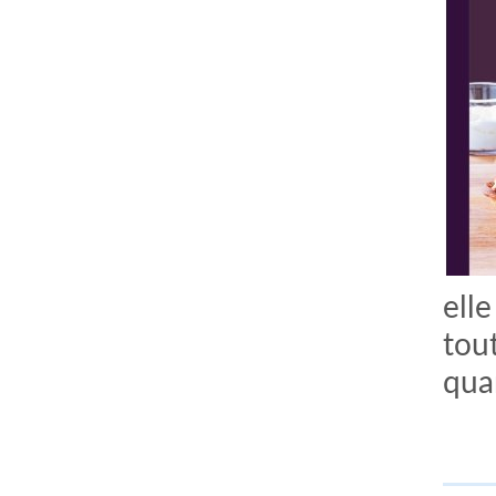
elle
comment bien s'habiller
relooking femme Paris
webdesigner suisse romande
photographe lausanne
tou
qua