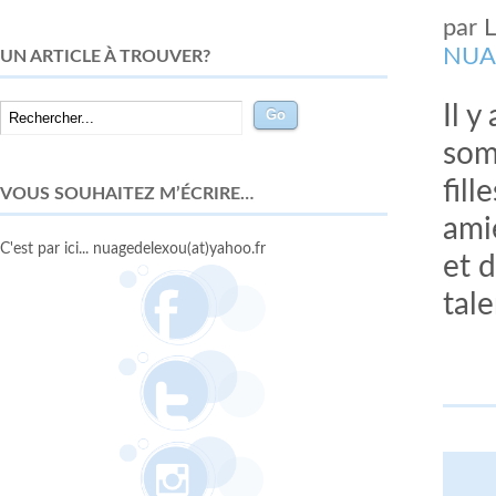
par
NUA
UN ARTICLE À TROUVER?
Il 
som
fil
VOUS SOUHAITEZ M’ÉCRIRE…
ami
C'est par ici... nuagedelexou(at)yahoo.fr
et 
tal