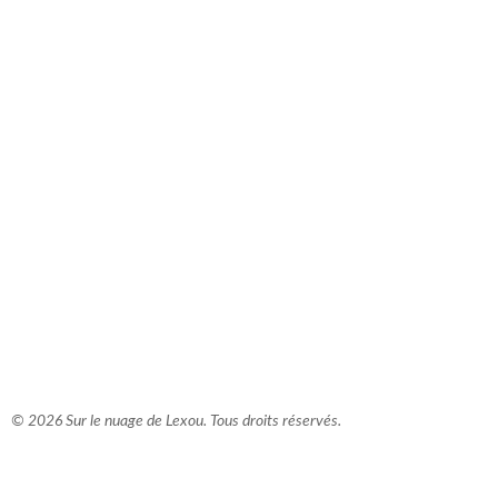
comment bien s'habiller
relooking femme Paris
webdesigner suisse romande
photographe lausanne
© 2026 Sur le nuage de Lexou. Tous droits réservés.