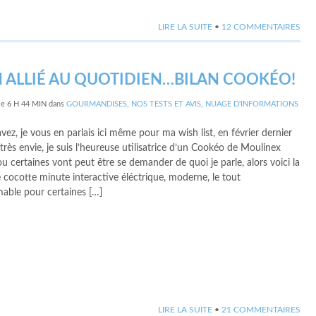
LIRE LA SUITE
•
12 COMMENTAIRES
 ALLIÉ AU QUOTIDIEN…BILAN COOKÉO!
le
6 H 44 MIN
dans
GOURMANDISES
,
NOS TESTS ET AVIS
,
NUAGE D'INFORMATIONS
avez, je vous en parlais ici même pour ma wish list, en février dernier
 très envie, je suis l’heureuse utilisatrice d’un Cookéo de Moulinex
ou certaines vont peut être se demander de quoi je parle, alors voici la
 cocotte minute interactive éléctrique, moderne, le tout
able pour certaines […]
LIRE LA SUITE
•
21 COMMENTAIRES