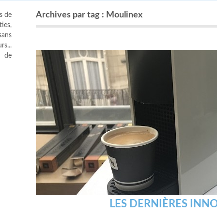
Archives par tag : Moulinex
s de
ies,
sans
s...
s de
LES DERNIÈRES INN