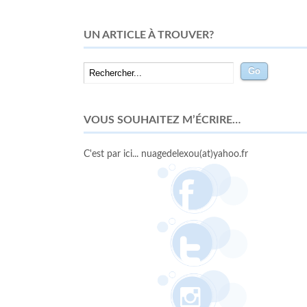
UN ARTICLE À TROUVER?
VOUS SOUHAITEZ M’ÉCRIRE…
C'est par ici... nuagedelexou(at)yahoo.fr