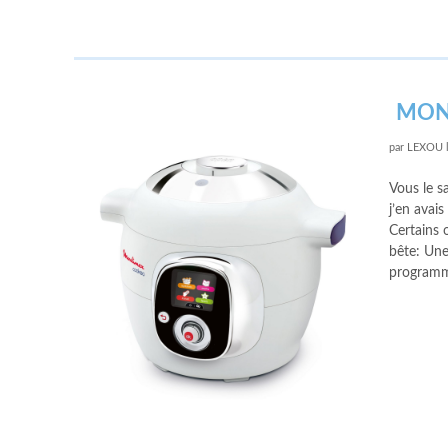
MON
par
LEXOU
Vous le s
j’en avais
Certains 
bête: Une
programm