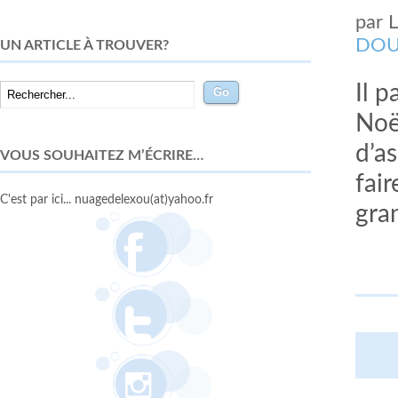
par
DOU
UN ARTICLE À TROUVER?
Il p
Noë
d’as
VOUS SOUHAITEZ M’ÉCRIRE…
fai
C'est par ici... nuagedelexou(at)yahoo.fr
gran