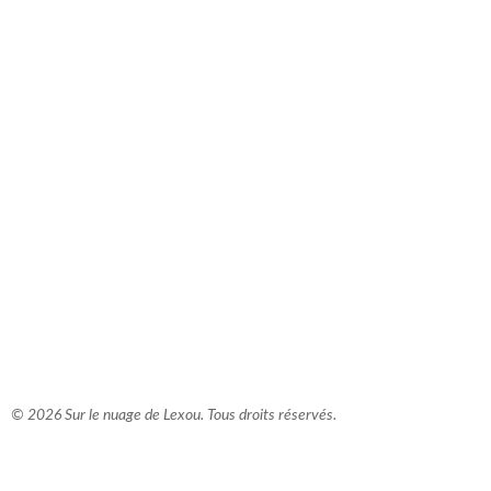
comment bien s'habiller
relooking femme Paris
webdesigner suisse romande
photographe lausanne
© 2026 Sur le nuage de Lexou. Tous droits réservés.