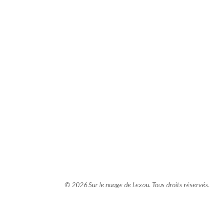
comment bien s'habiller
relooking femme Paris
webdesigner suisse romande
photographe lausanne
© 2026 Sur le nuage de Lexou. Tous droits réservés.