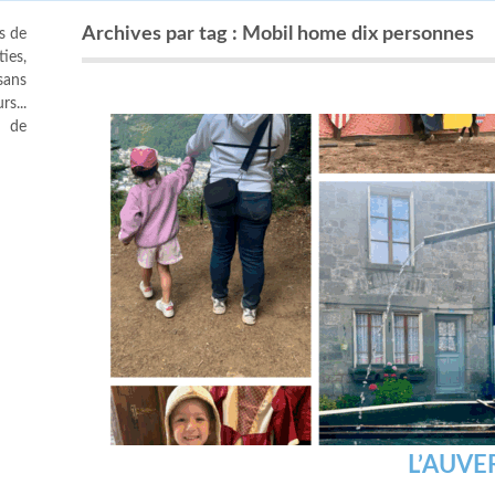
Archives par tag : Mobil home dix personnes
s de
ies,
sans
s...
s de
L’AUVE