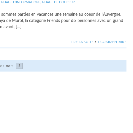
,
NUAGE D'INFORMATIONS
,
NUAGE DE DOUCEUR
t moi sommes parties en vacances une semaine au coeur de l’Auvergne.
a de Murol, la catégorie Friends pour dix personnes avec un grand
n avant, […]
LIRE LA SUITE
•
1 COMMENTAIRE
e 1 sur 1
1