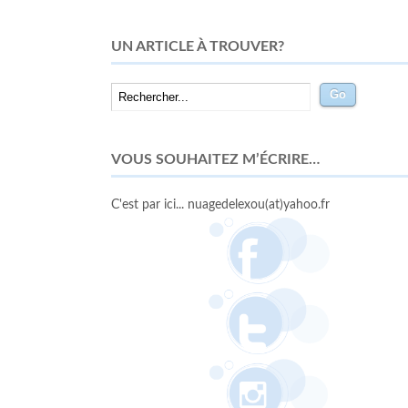
UN ARTICLE À TROUVER?
VOUS SOUHAITEZ M’ÉCRIRE…
C'est par ici... nuagedelexou(at)yahoo.fr