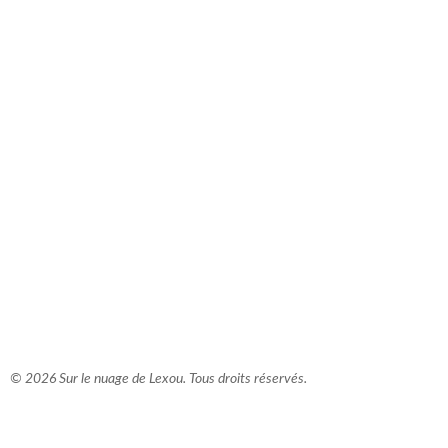
comment bien s'habiller
relooking femme Paris
webdesigner suisse romande
photographe lausanne
© 2026 Sur le nuage de Lexou. Tous droits réservés.