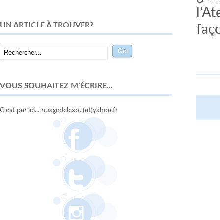
l’At
UN ARTICLE À TROUVER?
faç
VOUS SOUHAITEZ M’ÉCRIRE…
C'est par ici... nuagedelexou(at)yahoo.fr