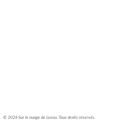
comment bien s'habiller
relooking femme Paris
webdesigner suisse romande
photographe lausanne
© 2026 Sur le nuage de Lexou. Tous droits réservés.