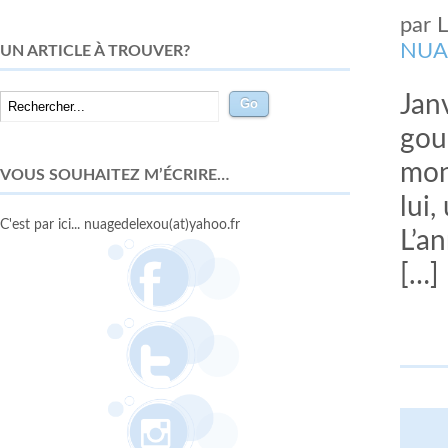
par
NUA
UN ARTICLE À TROUVER?
Jan
gou
mon
VOUS SOUHAITEZ M’ÉCRIRE…
lui
C'est par ici... nuagedelexou(at)yahoo.fr
L’a
[…]