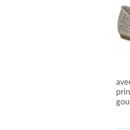
ave
pri
gou