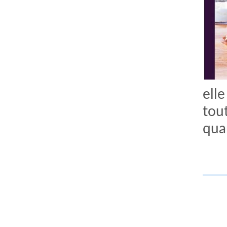
elle
tou
qua
comment bien s'habiller
relooking femme Paris
webdesigner suisse romande
photographe lausanne