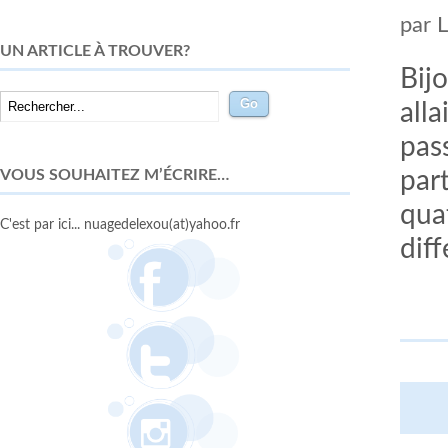
par
UN ARTICLE À TROUVER?
Bij
all
pass
VOUS SOUHAITEZ M’ÉCRIRE…
part
qua
C'est par ici... nuagedelexou(at)yahoo.fr
diff