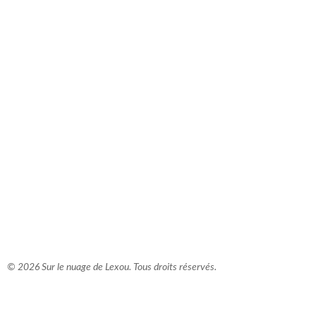
comment bien s'habiller
relooking femme Paris
webdesigner suisse romande
photographe lausanne
© 2026 Sur le nuage de Lexou. Tous droits réservés.