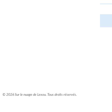
comment bien s'habiller
relooking femme Paris
webdesigner suisse romande
photographe lausanne
© 2026 Sur le nuage de Lexou. Tous droits réservés.