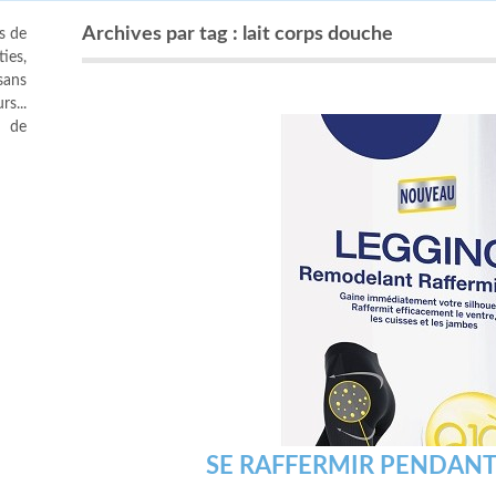
Archives par tag : lait corps douche
s de
ies,
sans
s...
s de
SE RAFFERMIR PENDANT 