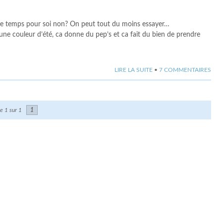
u de temps pour soi non? On peut tout du moins essayer…
ne couleur d’été, ca donne du pep’s et ca fait du bien de prendre
LIRE LA SUITE
•
7 COMMENTAIRES
e 1 sur 1
1