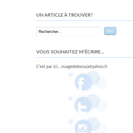
UN ARTICLE À TROUVER?
VOUS SOUHAITEZ M’ÉCRIRE…
C'est par ici... nuagedelexou(at)yahoo.fr