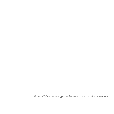
comment bien s'habiller
relooking femme Paris
webdesigner suisse romande
photographe lausanne
© 2026 Sur le nuage de Lexou. Tous droits réservés.