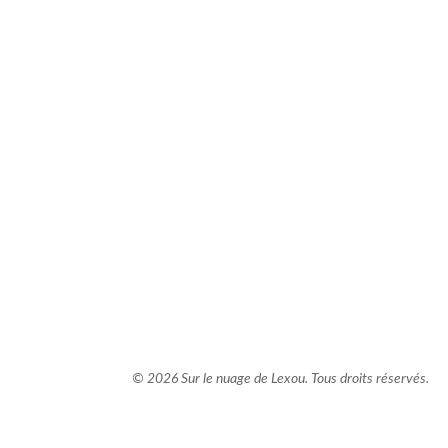
comment bien s'habiller
relooking femme Paris
webdesigner suisse romande
photographe lausanne
© 2026 Sur le nuage de Lexou. Tous droits réservés.