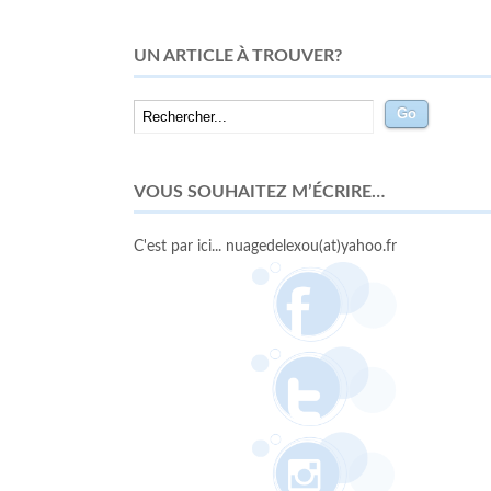
UN ARTICLE À TROUVER?
VOUS SOUHAITEZ M’ÉCRIRE…
C'est par ici... nuagedelexou(at)yahoo.fr