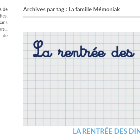
Archives par tag : La famille Mémoniak
s de
ies,
sans
s...
s de
LA RENTRÉE DES DI