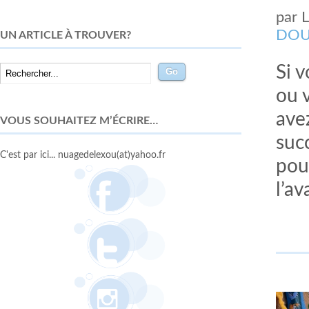
par
DOU
UN ARTICLE À TROUVER?
Si 
ou 
ave
VOUS SOUHAITEZ M’ÉCRIRE…
suc
C'est par ici... nuagedelexou(at)yahoo.fr
pou
l’av