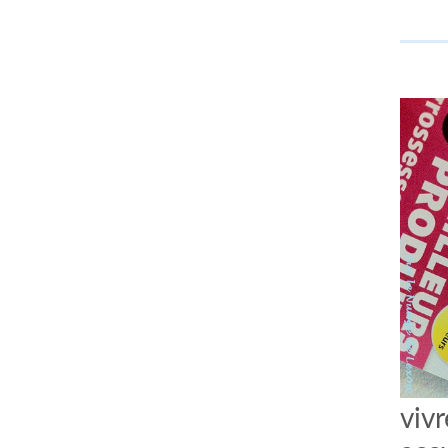
comment bien s'habiller
relooking femme Paris
webdesigner suisse romande
photographe lausanne
viv