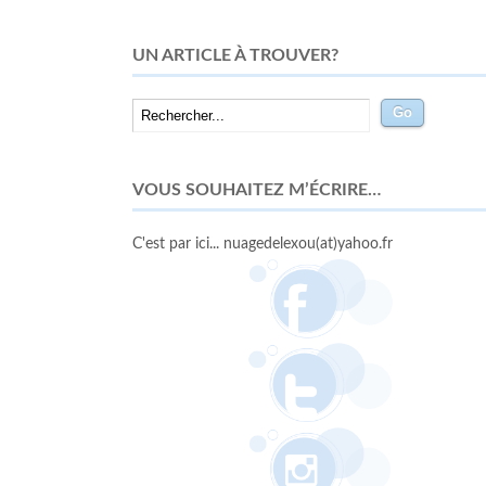
UN ARTICLE À TROUVER?
VOUS SOUHAITEZ M’ÉCRIRE…
C'est par ici... nuagedelexou(at)yahoo.fr