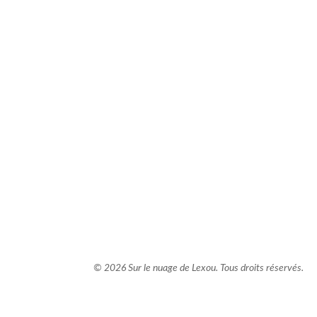
comment bien s'habiller
relooking femme Paris
webdesigner suisse romande
photographe lausanne
© 2026 Sur le nuage de Lexou. Tous droits réservés.