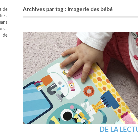
Archives par tag : Imagerie des bébé
s de
ies,
sans
s...
s de
DE LA LEC