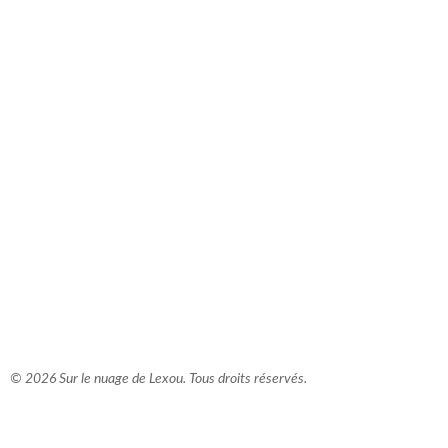
comment bien s'habiller
relooking femme Paris
webdesigner suisse romande
photographe lausanne
© 2026 Sur le nuage de Lexou. Tous droits réservés.