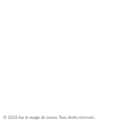
comment bien s'habiller
relooking femme Paris
webdesigner suisse romande
photographe lausanne
© 2026 Sur le nuage de Lexou. Tous droits réservés.