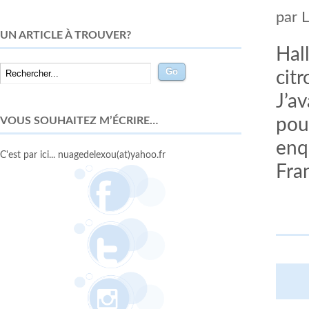
par
UN ARTICLE À TROUVER?
Hal
citr
J’a
VOUS SOUHAITEZ M’ÉCRIRE…
pou
enq
C'est par ici... nuagedelexou(at)yahoo.fr
Fra