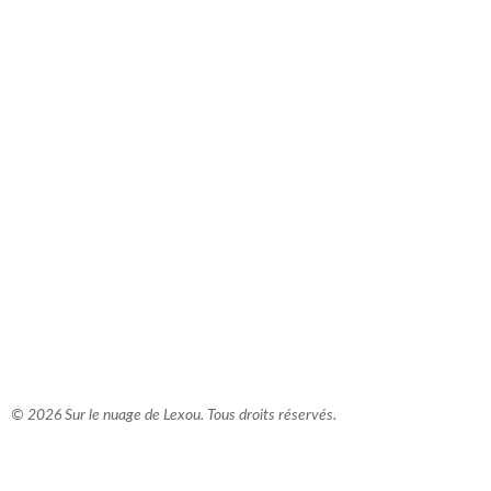
comment bien s'habiller
relooking femme Paris
webdesigner suisse romande
photographe lausanne
© 2026 Sur le nuage de Lexou. Tous droits réservés.