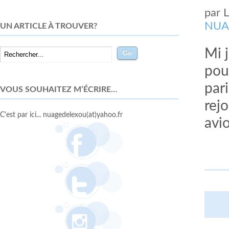
par
NUA
UN ARTICLE À TROUVER?
Mi 
pou
par
VOUS SOUHAITEZ M’ÉCRIRE…
rej
C'est par ici... nuagedelexou(at)yahoo.fr
avi