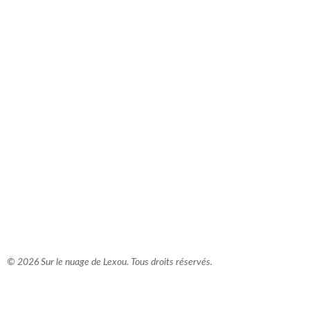
comment bien s'habiller
relooking femme Paris
webdesigner suisse romande
photographe lausanne
© 2026 Sur le nuage de Lexou. Tous droits réservés.