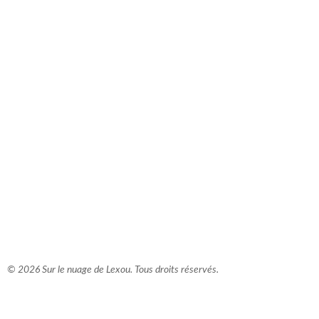
comment bien s'habiller
relooking femme Paris
webdesigner suisse romande
photographe lausanne
© 2026 Sur le nuage de Lexou. Tous droits réservés.