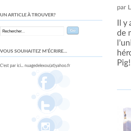
par
UN ARTICLE À TROUVER?
Il y
de m
l’un
VOUS SOUHAITEZ M’ÉCRIRE…
hér
Pig
C'est par ici... nuagedelexou(at)yahoo.fr