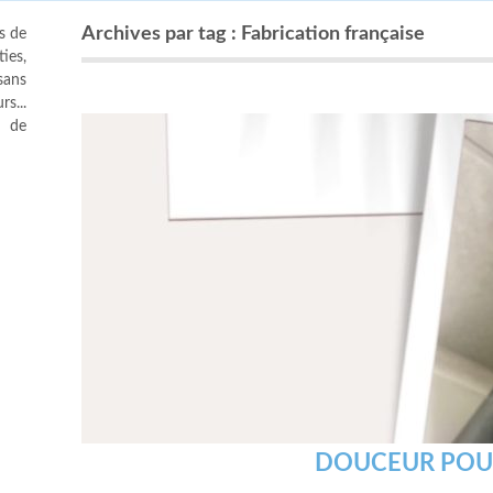
Archives par tag : Fabrication française
s de
ies,
sans
s...
s de
DOUCEUR POUR