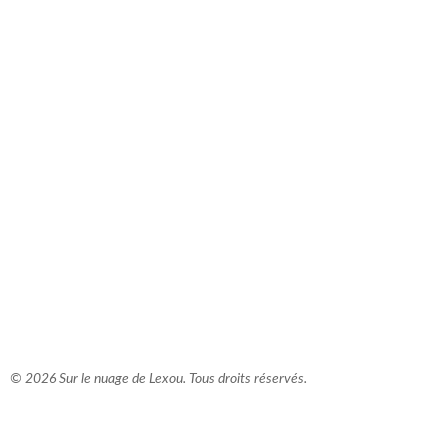
comment bien s'habiller
relooking femme Paris
webdesigner suisse romande
photographe lausanne
© 2026 Sur le nuage de Lexou. Tous droits réservés.