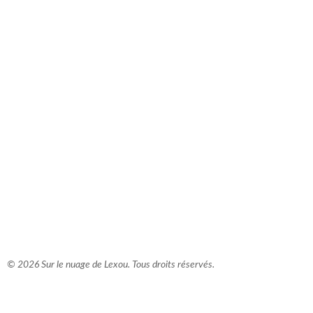
comment bien s'habiller
relooking femme Paris
webdesigner suisse romande
photographe lausanne
© 2026 Sur le nuage de Lexou. Tous droits réservés.