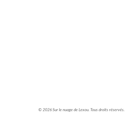
comment bien s'habiller
relooking femme Paris
webdesigner suisse romande
photographe lausanne
© 2026 Sur le nuage de Lexou. Tous droits réservés.