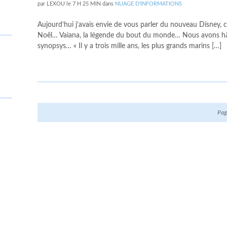
par
LEXOU
le
7 H 25 MIN
dans
NUAGE D'INFORMATIONS
Aujourd’hui j’avais envie de vous parler du nouveau Disney, c
Noël… Vaiana, la légende du bout du monde… Nous avons hâte 
synopsys… « Il y a trois mille ans, les plus grands marins […]
Pag