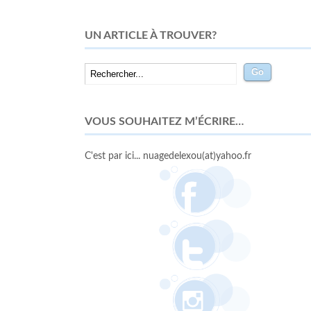
UN ARTICLE À TROUVER?
VOUS SOUHAITEZ M’ÉCRIRE…
C'est par ici... nuagedelexou(at)yahoo.fr