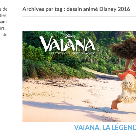
Archives par tag : dessin animé Disney 2016
s de
ies,
sans
s...
s de
VAIANA, LA LÉGE