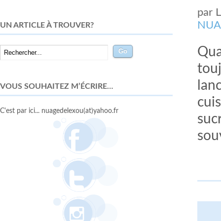
par
NUA
UN ARTICLE À TROUVER?
Qua
tou
lanc
VOUS SOUHAITEZ M’ÉCRIRE…
cui
C'est par ici... nuagedelexou(at)yahoo.fr
suc
souv