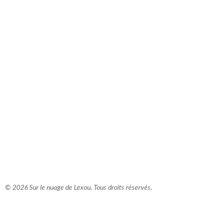
comment bien s'habiller
relooking femme Paris
webdesigner suisse romande
photographe lausanne
© 2026 Sur le nuage de Lexou. Tous droits réservés.