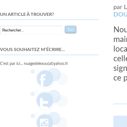
par
DOU
UN ARTICLE À TROUVER?
Nou
mai
loc
VOUS SOUHAITEZ M’ÉCRIRE…
cel
C'est par ici... nuagedelexou(at)yahoo.fr
sign
ce p