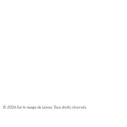
comment bien s'habiller
relooking femme Paris
webdesigner suisse romande
photographe lausanne
© 2026 Sur le nuage de Lexou. Tous droits réservés.