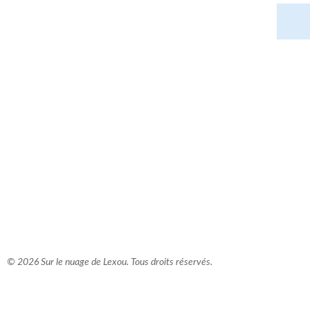
comment bien s'habiller
relooking femme Paris
webdesigner suisse romande
photographe lausanne
© 2026 Sur le nuage de Lexou. Tous droits réservés.