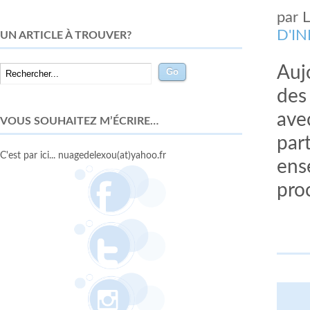
par
D'I
UN ARTICLE À TROUVER?
Auj
des 
ave
VOUS SOUHAITEZ M’ÉCRIRE…
par
C'est par ici... nuagedelexou(at)yahoo.fr
ens
pro