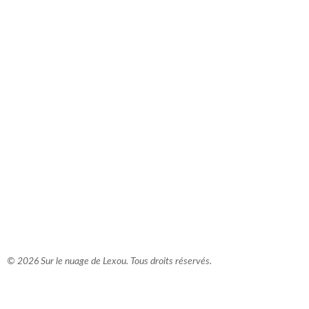
comment bien s'habiller
relooking femme Paris
webdesigner suisse romande
photographe lausanne
© 2026 Sur le nuage de Lexou. Tous droits réservés.