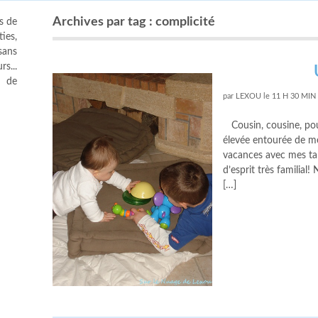
Archives par tag : complicité
s de
ies,
sans
s...
s de
par
LEXOU
le
11 H 30 MIN
Cousin, cousine, pour
élevée entourée de me
vacances avec mes ta
d’esprit très familia
[…]