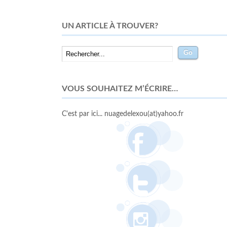
UN ARTICLE À TROUVER?
VOUS SOUHAITEZ M’ÉCRIRE…
C'est par ici... nuagedelexou(at)yahoo.fr