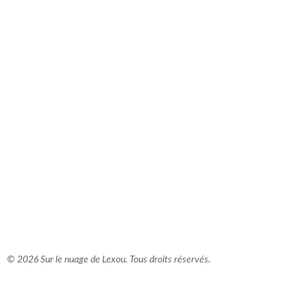
comment bien s'habiller
relooking femme Paris
webdesigner suisse romande
photographe lausanne
© 2026 Sur le nuage de Lexou. Tous droits réservés.