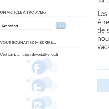
par
UN ARTICLE À TROUVER?
Les
être
de 
nou
VOUS SOUHAITEZ M’ÉCRIRE…
vac
C'est par ici... nuagedelexou(at)yahoo.fr